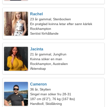
Rachel
23 år gammal, Stenbocken
En pratglad kvinna letar efter sann kärlek
Rockhampton
Seriöst förhållande
Jacinta
21 år gammal, Jungfrun
Kvinna söker en man
Rockhampton, Australien
Äktenskap
Cameron
36 år, Skytten
Singel man söker fru 28-31
187 cm (6'2"), 76 kg (167 lbs)
Handboll, Skidåkning