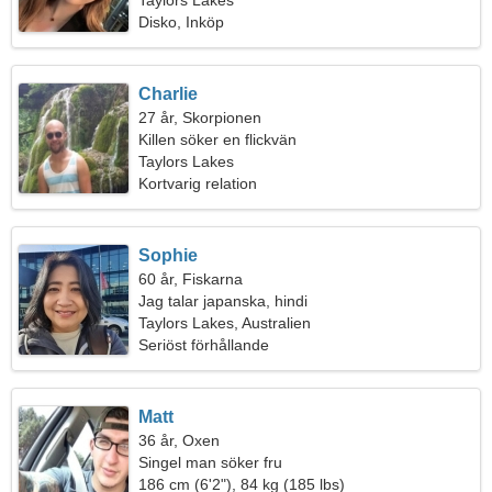
Taylors Lakes
Disko, Inköp
Charlie
27 år, Skorpionen
Killen söker en flickvän
Taylors Lakes
Kortvarig relation
Sophie
60 år, Fiskarna
Jag talar japanska, hindi
Taylors Lakes, Australien
Seriöst förhållande
Matt
36 år, Oxen
Singel man söker fru
186 cm (6'2"), 84 kg (185 lbs)