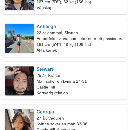
167 cm (5'6"), 62 kg (136 lbs)
Vänskap
Ashleigh
22 år gammal, Skytten
En perfekt kvinna som letar efter ett passionerat
förhållande
161 cm (5'4"), 49 kg (108 lbs)
Äkta kärlek
Stewart
25 år, Kräftan
Man söker en kvinna 24-31
Castle Hill
Kortvarig relation
Georgia
27 år, Väduren
Kvinna söker en man 33-38
Castle Hill, Australien