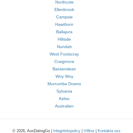
Northcote
Ellenbrook
Campsie
Hawthorn
Ballajura
Hillside
Nundah
West Footscray
Craigmore
Bassendean
Woy Woy
Murrumba Downs
Sylvania
Kelso
Australien
© 2026, AusDatingGo |
Integritetspolicy
|
Villkor
|
Kontakta oss