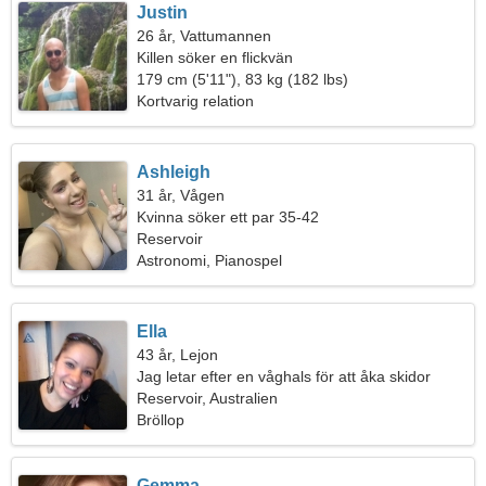
Justin
26 år, Vattumannen
Killen söker en flickvän
179 cm (5'11"), 83 kg (182 lbs)
Kortvarig relation
Ashleigh
31 år, Vågen
Kvinna söker ett par 35-42
Reservoir
Astronomi, Pianospel
Ella
43 år, Lejon
Jag letar efter en våghals för att åka skidor
tillsammans
Reservoir, Australien
Bröllop
Gemma