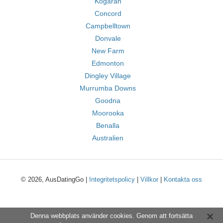
Kogarah
Concord
Campbelltown
Donvale
New Farm
Edmonton
Dingley Village
Murrumba Downs
Goodna
Moorooka
Benalla
Australien
© 2026, AusDatingGo |
Integritetspolicy
|
Villkor
|
Kontakta oss
Denna webbplats använder cookies. Genom att fortsätta