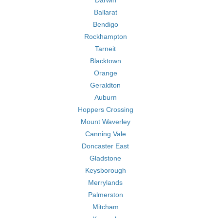
Darwin
Ballarat
Bendigo
Rockhampton
Tarneit
Blacktown
Orange
Geraldton
Auburn
Hoppers Crossing
Mount Waverley
Canning Vale
Doncaster East
Gladstone
Keysborough
Merrylands
Palmerston
Mitcham