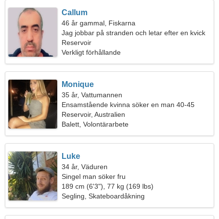
Callum
46 år gammal, Fiskarna
Jag jobbar på stranden och letar efter en kvick
kvinna
Reservoir
Verkligt förhållande
Monique
35 år, Vattumannen
Ensamstående kvinna söker en man 40-45
Reservoir, Australien
Balett, Volontärarbete
Luke
34 år, Väduren
Singel man söker fru
189 cm (6'3"), 77 kg (169 lbs)
Segling, Skateboardåkning